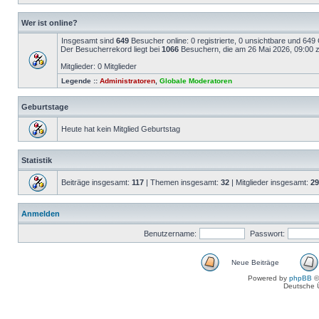
Wer ist online?
Insgesamt sind
649
Besucher online: 0 registrierte, 0 unsichtbare und 649
Der Besucherrekord liegt bei
1066
Besuchern, die am 26 Mai 2026, 09:00 ze
Mitglieder: 0 Mitglieder
Legende ::
Administratoren
,
Globale Moderatoren
Geburtstage
Heute hat kein Mitglied Geburtstag
Statistik
Beiträge insgesamt:
117
| Themen insgesamt:
32
| Mitglieder insgesamt:
29
Anmelden
Benutzername:
Passwort:
Neue Beiträge
Powered by
phpBB
©
Deutsche 