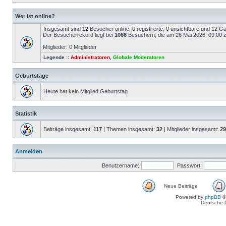
Wer ist online?
Insgesamt sind
12
Besucher online: 0 registrierte, 0 unsichtbare und 12 G
Der Besucherrekord liegt bei
1066
Besuchern, die am 26 Mai 2026, 09:00 ze
Mitglieder: 0 Mitglieder
Legende ::
Administratoren
,
Globale Moderatoren
Geburtstage
Heute hat kein Mitglied Geburtstag
Statistik
Beiträge insgesamt:
117
| Themen insgesamt:
32
| Mitglieder insgesamt:
29
Anmelden
Benutzername:
Passwort:
Neue Beiträge
Powered by
phpBB
©
Deutsche 