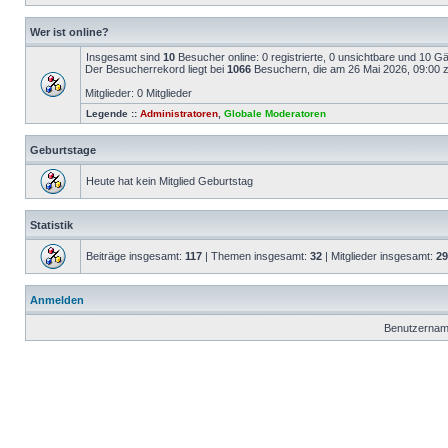
Wer ist online?
Insgesamt sind
10
Besucher online: 0 registrierte, 0 unsichtbare und 10 G
Der Besucherrekord liegt bei
1066
Besuchern, die am 26 Mai 2026, 09:00 ze
Mitglieder: 0 Mitglieder
Legende ::
Administratoren
,
Globale Moderatoren
Geburtstage
Heute hat kein Mitglied Geburtstag
Statistik
Beiträge insgesamt:
117
| Themen insgesamt:
32
| Mitglieder insgesamt:
29
Anmelden
Benutzernam