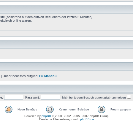
äste (basierend auf den aktiven Besuchern der letzten 5 Minuten)
itgleich online waren.
| Unser neuestes Mitglied:
Fu Manchu
e:
Passwort:
Mich bei jedem Besuch automatisch anmelden
Neue Beiträge
Keine neuen Beiträge
Forum gesperrt
Powered by
phpBB
© 2000, 2002, 2005, 2007 phpBB Group
Deutsche Übersetzung durch
phpBB.de