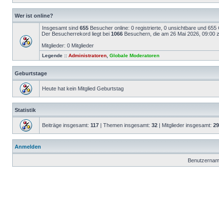
Wer ist online?
Insgesamt sind
655
Besucher online: 0 registrierte, 0 unsichtbare und 655
Der Besucherrekord liegt bei
1066
Besuchern, die am 26 Mai 2026, 09:00 ze
Mitglieder: 0 Mitglieder
Legende ::
Administratoren
,
Globale Moderatoren
Geburtstage
Heute hat kein Mitglied Geburtstag
Statistik
Beiträge insgesamt:
117
| Themen insgesamt:
32
| Mitglieder insgesamt:
29
Anmelden
Benutzernam