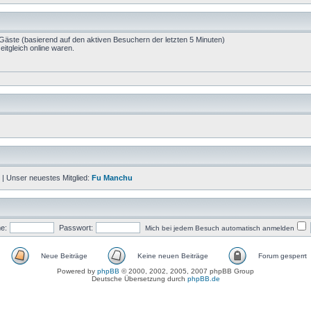
 Gäste (basierend auf den aktiven Besuchern der letzten 5 Minuten)
itgleich online waren.
| Unser neuestes Mitglied:
Fu Manchu
e:
Passwort:
Mich bei jedem Besuch automatisch anmelden
Neue Beiträge
Keine neuen Beiträge
Forum gesperrt
Powered by
phpBB
© 2000, 2002, 2005, 2007 phpBB Group
Deutsche Übersetzung durch
phpBB.de