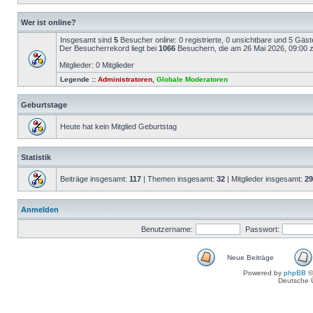
Wer ist online?
Insgesamt sind
5
Besucher online: 0 registrierte, 0 unsichtbare und 5 Gäs
Der Besucherrekord liegt bei
1066
Besuchern, die am 26 Mai 2026, 09:00 ze
Mitglieder: 0 Mitglieder
Legende ::
Administratoren
,
Globale Moderatoren
Geburtstage
Heute hat kein Mitglied Geburtstag
Statistik
Beiträge insgesamt:
117
| Themen insgesamt:
32
| Mitglieder insgesamt:
29
Anmelden
Benutzername:
Passwort:
Neue Beiträge
Powered by
phpBB
©
Deutsche 