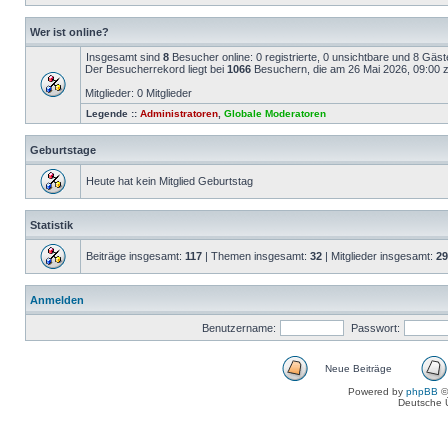
Wer ist online?
Insgesamt sind
8
Besucher online: 0 registrierte, 0 unsichtbare und 8 Gäs
Der Besucherrekord liegt bei
1066
Besuchern, die am 26 Mai 2026, 09:00 ze
Mitglieder: 0 Mitglieder
Legende ::
Administratoren
,
Globale Moderatoren
Geburtstage
Heute hat kein Mitglied Geburtstag
Statistik
Beiträge insgesamt:
117
| Themen insgesamt:
32
| Mitglieder insgesamt:
29
Anmelden
Benutzername:
Passwort:
Neue Beiträge
Powered by
phpBB
©
Deutsche 