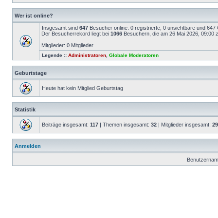
Wer ist online?
Insgesamt sind
647
Besucher online: 0 registrierte, 0 unsichtbare und 647
Der Besucherrekord liegt bei
1066
Besuchern, die am 26 Mai 2026, 09:00 ze
Mitglieder: 0 Mitglieder
Legende ::
Administratoren
,
Globale Moderatoren
Geburtstage
Heute hat kein Mitglied Geburtstag
Statistik
Beiträge insgesamt:
117
| Themen insgesamt:
32
| Mitglieder insgesamt:
29
Anmelden
Benutzernam