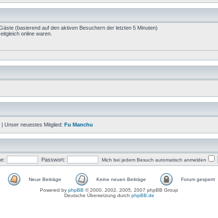
 Gäste (basierend auf den aktiven Besuchern der letzten 5 Minuten)
itgleich online waren.
| Unser neuestes Mitglied:
Fu Manchu
e:
Passwort:
Mich bei jedem Besuch automatisch anmelden
Neue Beiträge
Keine neuen Beiträge
Forum gesperrt
Powered by
phpBB
© 2000, 2002, 2005, 2007 phpBB Group
Deutsche Übersetzung durch
phpBB.de