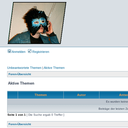
Anmelden
Registrieren
Unbeantwortete Themen
|
Aktive Themen
Foren-Übersicht
Aktive Themen
Themen
Autor
Antw
Es wurden kein
Beiträge der letzten Z
Seite
1
von
1
[ Die Suche ergab 0 Treffer ]
Foren-Übersicht