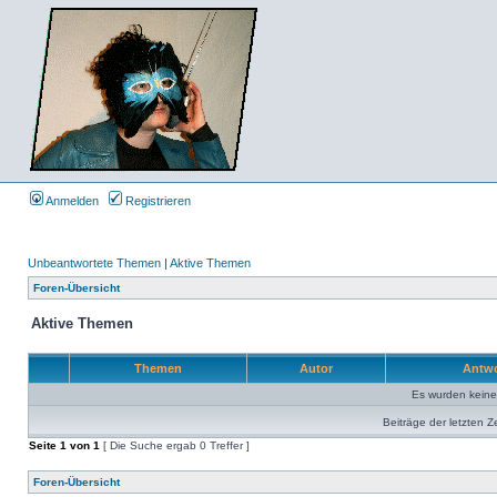
Anmelden
Registrieren
Unbeantwortete Themen
|
Aktive Themen
Foren-Übersicht
Aktive Themen
Themen
Autor
Antw
Es wurden kein
Beiträge der letzten Z
Seite
1
von
1
[ Die Suche ergab 0 Treffer ]
Foren-Übersicht