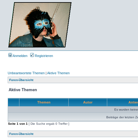
Anmelden
Registrieren
Unbeantwortete Themen
|
Aktive Themen
Foren-Übersicht
Aktive Themen
Themen
Autor
Antw
Es wurden kein
Beiträge der letzten Z
Seite
1
von
1
[ Die Suche ergab 0 Treffer ]
Foren-Übersicht