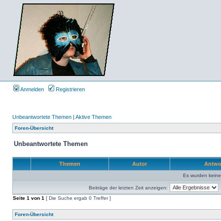
Anmelden
Registrieren
Unbeantwortete Themen
|
Aktive Themen
Foren-Übersicht
Unbeantwortete Themen
Themen
Autor
Antwo
Es wurden kein
Beiträge der letzten Zeit anzeigen:
Seite
1
von
1
[ Die Suche ergab 0 Treffer ]
Foren-Übersicht