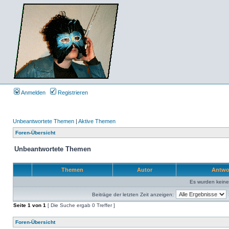
Anmelden
Registrieren
Unbeantwortete Themen
|
Aktive Themen
Foren-Übersicht
Unbeantwortete Themen
Themen
Autor
Antwo
Es wurden kein
Beiträge der letzten Zeit anzeigen:
Seite
1
von
1
[ Die Suche ergab 0 Treffer ]
Foren-Übersicht