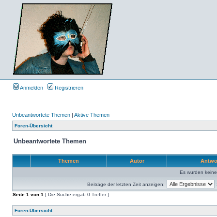
Anmelden
Registrieren
Unbeantwortete Themen
|
Aktive Themen
Foren-Übersicht
Unbeantwortete Themen
Themen
Autor
Antwo
Es wurden kein
Beiträge der letzten Zeit anzeigen:
Seite
1
von
1
[ Die Suche ergab 0 Treffer ]
Foren-Übersicht