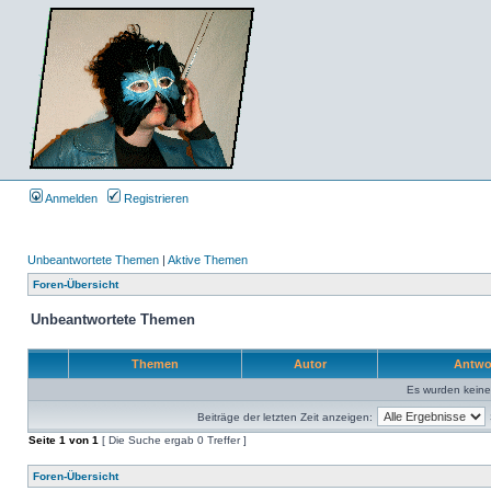
Anmelden
Registrieren
Unbeantwortete Themen
|
Aktive Themen
Foren-Übersicht
Unbeantwortete Themen
Themen
Autor
Antwo
Es wurden kein
Beiträge der letzten Zeit anzeigen:
Seite
1
von
1
[ Die Suche ergab 0 Treffer ]
Foren-Übersicht