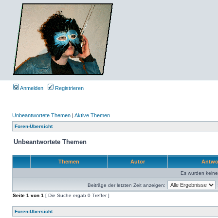
Anmelden
Registrieren
Unbeantwortete Themen
|
Aktive Themen
Foren-Übersicht
Unbeantwortete Themen
Themen
Autor
Antwo
Es wurden kein
Beiträge der letzten Zeit anzeigen:
Seite
1
von
1
[ Die Suche ergab 0 Treffer ]
Foren-Übersicht