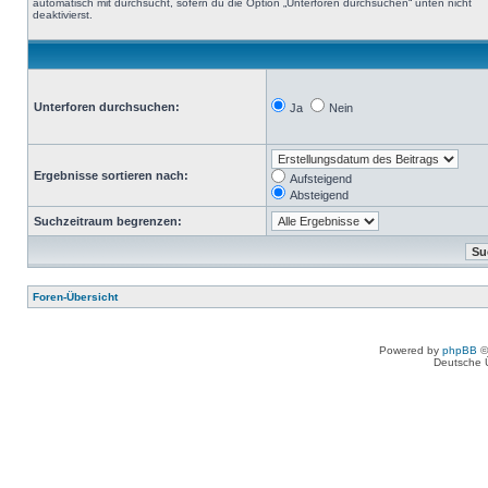
automatisch mit durchsucht, sofern du die Option „Unterforen durchsuchen“ unten nicht
deaktivierst.
Unterforen durchsuchen:
Ja
Nein
Ergebnisse sortieren nach:
Aufsteigend
Absteigend
Suchzeitraum begrenzen:
Foren-Übersicht
Powered by
phpBB
©
Deutsche 