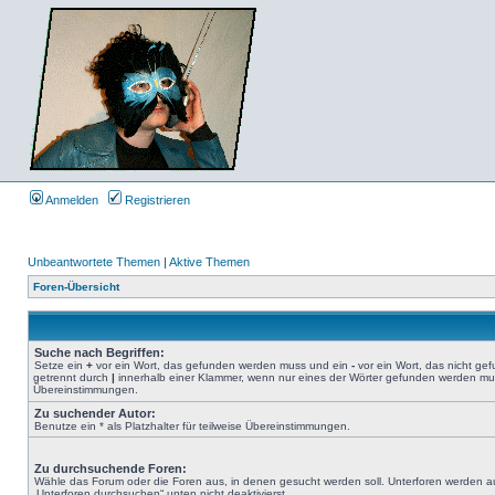
Anmelden
Registrieren
Unbeantwortete Themen
|
Aktive Themen
Foren-Übersicht
Suche nach Begriffen:
Setze ein
+
vor ein Wort, das gefunden werden muss und ein
-
vor ein Wort, das nicht g
getrennt durch
|
innerhalb einer Klammer, wenn nur eines der Wörter gefunden werden muss.
Übereinstimmungen.
Zu suchender Autor:
Benutze ein * als Platzhalter für teilweise Übereinstimmungen.
Zu durchsuchende Foren:
Wähle das Forum oder die Foren aus, in denen gesucht werden soll. Unterforen werden au
„Unterforen durchsuchen“ unten nicht deaktivierst.