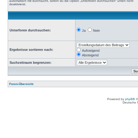
automatisch mit durchsucht, sofern du die Option „Unterforen durchsuchen“ unten nicht
deaktivierst.
Unterforen durchsuchen:
Ja
Nein
Ergebnisse sortieren nach:
Aufsteigend
Absteigend
Suchzeitraum begrenzen:
Foren-Übersicht
Powered by
phpBB
©
Deutsche 