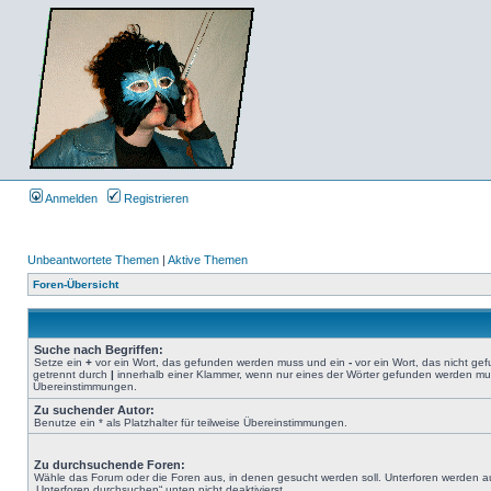
Anmelden
Registrieren
Unbeantwortete Themen
|
Aktive Themen
Foren-Übersicht
Suche nach Begriffen:
Setze ein
+
vor ein Wort, das gefunden werden muss und ein
-
vor ein Wort, das nicht g
getrennt durch
|
innerhalb einer Klammer, wenn nur eines der Wörter gefunden werden muss.
Übereinstimmungen.
Zu suchender Autor:
Benutze ein * als Platzhalter für teilweise Übereinstimmungen.
Zu durchsuchende Foren:
Wähle das Forum oder die Foren aus, in denen gesucht werden soll. Unterforen werden au
„Unterforen durchsuchen“ unten nicht deaktivierst.