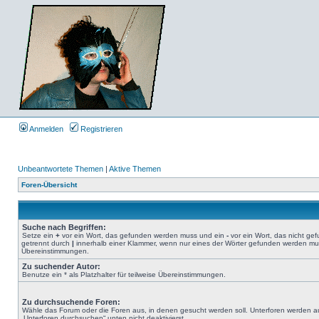
Anmelden
Registrieren
Unbeantwortete Themen
|
Aktive Themen
Foren-Übersicht
Suche nach Begriffen:
Setze ein
+
vor ein Wort, das gefunden werden muss und ein
-
vor ein Wort, das nicht g
getrennt durch
|
innerhalb einer Klammer, wenn nur eines der Wörter gefunden werden muss.
Übereinstimmungen.
Zu suchender Autor:
Benutze ein * als Platzhalter für teilweise Übereinstimmungen.
Zu durchsuchende Foren:
Wähle das Forum oder die Foren aus, in denen gesucht werden soll. Unterforen werden au
„Unterforen durchsuchen“ unten nicht deaktivierst.