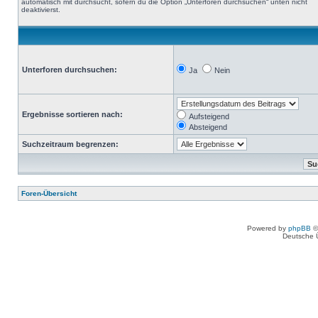
automatisch mit durchsucht, sofern du die Option „Unterforen durchsuchen“ unten nicht
deaktivierst.
Unterforen durchsuchen:
Ja
Nein
Ergebnisse sortieren nach:
Aufsteigend
Absteigend
Suchzeitraum begrenzen:
Foren-Übersicht
Powered by
phpBB
©
Deutsche 