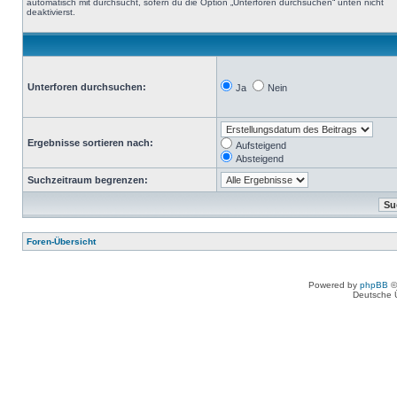
automatisch mit durchsucht, sofern du die Option „Unterforen durchsuchen“ unten nicht
deaktivierst.
Unterforen durchsuchen:
Ja
Nein
Ergebnisse sortieren nach:
Aufsteigend
Absteigend
Suchzeitraum begrenzen:
Foren-Übersicht
Powered by
phpBB
©
Deutsche 