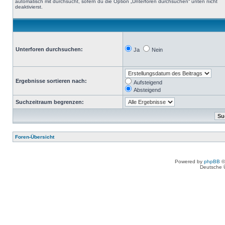
automatisch mit durchsucht, sofern du die Option „Unterforen durchsuchen“ unten nicht
deaktivierst.
Unterforen durchsuchen:
Ja
Nein
Ergebnisse sortieren nach:
Aufsteigend
Absteigend
Suchzeitraum begrenzen:
Foren-Übersicht
Powered by
phpBB
©
Deutsche 