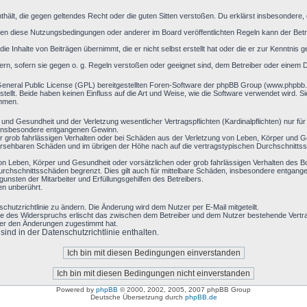
 enthält, die gegen geltendes Recht oder die guten Sitten verstoßen. Du erklärst insbesondere
en diese Nutzungsbedingungen oder anderer im Board veröffentlichten Regeln kann der Bet
ie Inhalte von Beiträgen übernimmt, die er nicht selbst erstellt hat oder die er zur Kenntni
ern, sofern sie gegen o. g. Regeln verstoßen oder geeignet sind, dem Betreiber oder einem 
General Public License (GPL) bereitgestellten Foren-Software der phpBB Group (www.phpbb
llt. Beide haben keinen Einfluss auf die Art und Weise, wie die Software verwendet wird. 
ehmen.
und Gesundheit und der Verletzung wesentlicher Vertragspflichten (Kardinalpflichten) nur für
ie insbesondere entgangenen Gewinn.
r grob fahrlässigen Verhalten oder bei Schäden aus der Verletzung von Leben, Körper und Ge
rhersehbaren Schäden und im übrigen der Höhe nach auf die vertragstypischen Durchschnittss
on Leben, Körper und Gesundheit oder vorsätzlichen oder grob fahrlässigen Verhalten des B
rchschnittsschäden begrenzt. Dies gilt auch für mittelbare Schäden, insbesondere entgan
nsten der Mitarbeiter und Erfüllungsgehilfen des Betreibers.
en unberührt.
chutzrichtlinie zu ändern. Die Änderung wird dem Nutzer per E-Mail mitgeteilt.
le des Widerspruchs erlischt das zwischen dem Betreiber und dem Nutzer bestehende Vertrag
zer den Änderungen zugestimmt hat.
nd in der Datenschutzrichtlinie enthalten.
Powered by
phpBB
© 2000, 2002, 2005, 2007 phpBB Group
Deutsche Übersetzung durch
phpBB.de