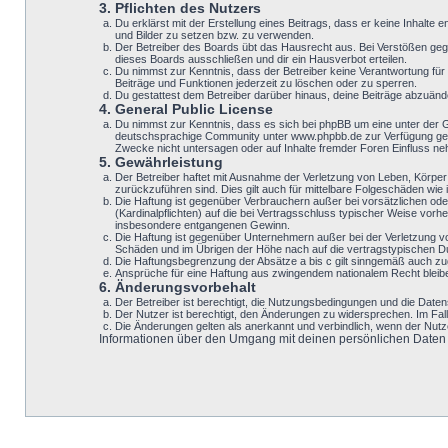
3. Pflichten des Nutzers
Du erklärst mit der Erstellung eines Beitrags, dass er keine Inhalte
und Bilder zu setzen bzw. zu verwenden.
Der Betreiber des Boards übt das Hausrecht aus. Bei Verstößen geg
dieses Boards ausschließen und dir ein Hausverbot erteilen.
Du nimmst zur Kenntnis, dass der Betreiber keine Verantwortung für d
Beiträge und Funktionen jederzeit zu löschen oder zu sperren.
Du gestattest dem Betreiber darüber hinaus, deine Beiträge abzuänd
4. General Public License
Du nimmst zur Kenntnis, dass es sich bei phpBB um eine unter der 
deutschsprachige Community unter www.phpbb.de zur Verfügung geste
Zwecke nicht untersagen oder auf Inhalte fremder Foren Einfluss n
5. Gewährleistung
Der Betreiber haftet mit Ausnahme der Verletzung von Leben, Körper 
zurückzuführen sind. Dies gilt auch für mittelbare Folgeschäden w
Die Haftung ist gegenüber Verbrauchern außer bei vorsätzlichen ode
(Kardinalpflichten) auf die bei Vertragsschluss typischer Weise vo
insbesondere entgangenen Gewinn.
Die Haftung ist gegenüber Unternehmern außer bei der Verletzung v
Schäden und im Übrigen der Höhe nach auf die vertragstypischen Du
Die Haftungsbegrenzung der Absätze a bis c gilt sinngemäß auch zugu
Ansprüche für eine Haftung aus zwingendem nationalem Recht bleib
6. Änderungsvorbehalt
Der Betreiber ist berechtigt, die Nutzungsbedingungen und die Datens
Der Nutzer ist berechtigt, den Änderungen zu widersprechen. Im Fal
Die Änderungen gelten als anerkannt und verbindlich, wenn der Nut
Informationen über den Umgang mit deinen persönlichen Daten si