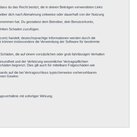
, dass du das Recht besitzt, die in deinen Beiträgen verwendeten Links
reiber dich nach Abmahnung zeitweise oder dauerhaft von der Nutzung
s genommen hat. Du gestattest dem Betreiber, dein Benutzerkonto,
Dritten Schaden zuzufügen.
.com) handelt; deutschsprachige Informationen werden durch die
Sie können insbesondere die Verwendung der Software für bestimmte
 Schäden, die auf einem vorsätzlichen oder grob fahrlässigen Verhalten
sundheit und der Verletzung wesentlicher Vertragspflichten
chäden begrenzt. Dies gilt auch für mittelbare Folgeschäden wie
oards auf die bei Vertragsschluss typischerweise vorhersehbaren
genen Gewinn.
sverhältnis mit sofortiger Wirkung.