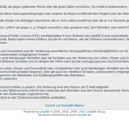
 enthält, die gegen geltendes Recht oder die guten Sitten verstoßen. Du erklärst insbesondere
en diese Nutzungsbedingungen oder anderer im Board veröffentlichten Regeln kann der Bet
ie Inhalte von Beiträgen übernimmt, die er nicht selbst erstellt hat oder die er zur Kenntni
ern, sofern sie gegen o. g. Regeln verstoßen oder geeignet sind, dem Betreiber oder einem 
General Public License (GPL) bereitgestellten Foren-Software der phpBB Group (www.phpbb
llt. Beide haben keinen Einfluss auf die Art und Weise, wie die Software verwendet wird. 
ehmen.
und Gesundheit und der Verletzung wesentlicher Vertragspflichten (Kardinalpflichten) nur für
ie insbesondere entgangenen Gewinn.
r grob fahrlässigen Verhalten oder bei Schäden aus der Verletzung von Leben, Körper und Ge
rhersehbaren Schäden und im übrigen der Höhe nach auf die vertragstypischen Durchschnittss
on Leben, Körper und Gesundheit oder vorsätzlichen oder grob fahrlässigen Verhalten des B
rchschnittsschäden begrenzt. Dies gilt auch für mittelbare Schäden, insbesondere entgan
nsten der Mitarbeiter und Erfüllungsgehilfen des Betreibers.
en unberührt.
chutzrichtlinie zu ändern. Die Änderung wird dem Nutzer per E-Mail mitgeteilt.
le des Widerspruchs erlischt das zwischen dem Betreiber und dem Nutzer bestehende Vertrag
zer den Änderungen zugestimmt hat.
nd in der Datenschutzrichtlinie enthalten.
Zurück zur Anmelde-Maske
Powered by
phpBB
© 2000, 2002, 2005, 2007 phpBB Group
Deutsche Übersetzung durch
phpBB.de