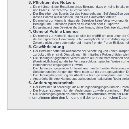
3. Pflichten des Nutzers
Du erklärst mit der Erstellung eines Beitrags, dass er keine Inhalte
und Bilder zu setzen bzw. zu verwenden.
Der Betreiber des Boards übt das Hausrecht aus. Bei Verstößen geg
dieses Boards ausschließen und dir ein Hausverbot erteilen.
Du nimmst zur Kenntnis, dass der Betreiber keine Verantwortung für d
Beiträge und Funktionen jederzeit zu löschen oder zu sperren.
Du gestattest dem Betreiber darüber hinaus, deine Beiträge abzuänd
4. General Public License
Du nimmst zur Kenntnis, dass es sich bei phpBB um eine unter der 
deutschsprachige Community unter www.phpbb.de zur Verfügung geste
Zwecke nicht untersagen oder auf Inhalte fremder Foren Einfluss n
5. Gewährleistung
Der Betreiber haftet mit Ausnahme der Verletzung von Leben, Körper 
zurückzuführen sind. Dies gilt auch für mittelbare Folgeschäden w
Die Haftung ist gegenüber Verbrauchern außer bei vorsätzlichen ode
(Kardinalpflichten) auf die bei Vertragsschluss typischer Weise vo
insbesondere entgangenen Gewinn.
Die Haftung ist gegenüber Unternehmern außer bei der Verletzung v
Schäden und im Übrigen der Höhe nach auf die vertragstypischen Du
Die Haftungsbegrenzung der Absätze a bis c gilt sinngemäß auch zugu
Ansprüche für eine Haftung aus zwingendem nationalem Recht bleib
6. Änderungsvorbehalt
Der Betreiber ist berechtigt, die Nutzungsbedingungen und die Datens
Der Nutzer ist berechtigt, den Änderungen zu widersprechen. Im Fal
Die Änderungen gelten als anerkannt und verbindlich, wenn der Nut
Informationen über den Umgang mit deinen persönlichen Daten si