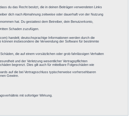
, dass du das Recht besitzt, die in deinen Beiträgen verwendeten Links
reiber dich nach Abmahnung zeitweise oder dauerhaft von der Nutzung
s genommen hat. Du gestattest dem Betreiber, dein Benutzerkonto,
Dritten Schaden zuzufügen.
.com) handelt; deutschsprachige Informationen werden durch die
Sie können insbesondere die Verwendung der Software für bestimmte
 Schäden, die auf einem vorsätzlichen oder grob fahrlässigen Verhalten
sundheit und der Verletzung wesentlicher Vertragspflichten
chäden begrenzt. Dies gilt auch für mittelbare Folgeschäden wie
oards auf die bei Vertragsschluss typischerweise vorhersehbaren
genen Gewinn.
sverhältnis mit sofortiger Wirkung.