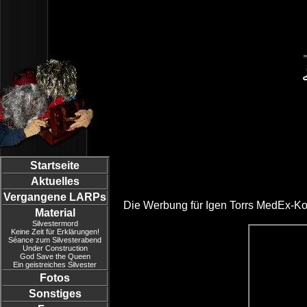
Startseite
Aktuelles
Vergangene LARPs
Die Werbung für Igen Torrs MedEx-Kof
Material
Silvestermord
Keine Zeit für Erklärungen!
Séance zum Silvesterabend
Under Construction
God Save the Queen
Ein geistreiches Silvester
Fotos
Sonstiges