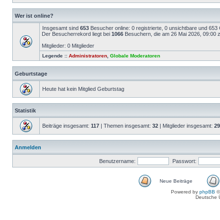
Wer ist online?
Insgesamt sind
653
Besucher online: 0 registrierte, 0 unsichtbare und 653
Der Besucherrekord liegt bei
1066
Besuchern, die am 26 Mai 2026, 09:00 ze
Mitglieder: 0 Mitglieder
Legende ::
Administratoren
,
Globale Moderatoren
Geburtstage
Heute hat kein Mitglied Geburtstag
Statistik
Beiträge insgesamt:
117
| Themen insgesamt:
32
| Mitglieder insgesamt:
29
Anmelden
Benutzername:
Passwort:
Neue Beiträge
Powered by
phpBB
©
Deutsche 