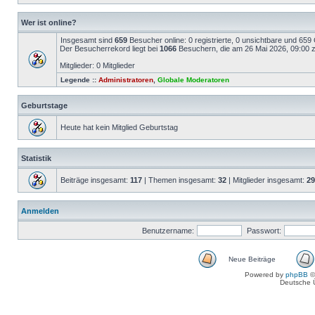
Wer ist online?
Insgesamt sind
659
Besucher online: 0 registrierte, 0 unsichtbare und 659
Der Besucherrekord liegt bei
1066
Besuchern, die am 26 Mai 2026, 09:00 ze
Mitglieder: 0 Mitglieder
Legende ::
Administratoren
,
Globale Moderatoren
Geburtstage
Heute hat kein Mitglied Geburtstag
Statistik
Beiträge insgesamt:
117
| Themen insgesamt:
32
| Mitglieder insgesamt:
29
Anmelden
Benutzername:
Passwort:
Neue Beiträge
Powered by
phpBB
©
Deutsche 