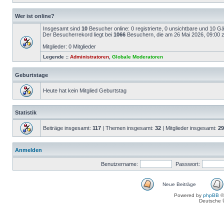
Wer ist online?
Insgesamt sind
10
Besucher online: 0 registrierte, 0 unsichtbare und 10 G
Der Besucherrekord liegt bei
1066
Besuchern, die am 26 Mai 2026, 09:00 ze
Mitglieder: 0 Mitglieder
Legende ::
Administratoren
,
Globale Moderatoren
Geburtstage
Heute hat kein Mitglied Geburtstag
Statistik
Beiträge insgesamt:
117
| Themen insgesamt:
32
| Mitglieder insgesamt:
29
Anmelden
Benutzername:
Passwort:
Neue Beiträge
Powered by
phpBB
©
Deutsche 