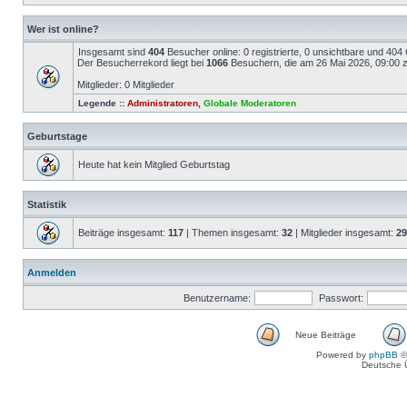
Wer ist online?
Insgesamt sind
404
Besucher online: 0 registrierte, 0 unsichtbare und 404
Der Besucherrekord liegt bei
1066
Besuchern, die am 26 Mai 2026, 09:00 ze
Mitglieder: 0 Mitglieder
Legende ::
Administratoren
,
Globale Moderatoren
Geburtstage
Heute hat kein Mitglied Geburtstag
Statistik
Beiträge insgesamt:
117
| Themen insgesamt:
32
| Mitglieder insgesamt:
29
Anmelden
Benutzername:
Passwort:
Neue Beiträge
Powered by
phpBB
©
Deutsche 