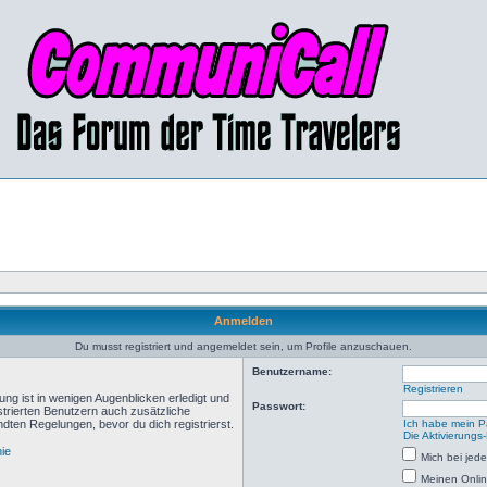
Anmelden
Du musst registriert und angemeldet sein, um Profile anzuschauen.
Benutzername:
Registrieren
ng ist in wenigen Augenblicken erledigt und
Passwort:
istrierten Benutzern auch zusätzliche
ten Regelungen, bevor du dich registrierst.
Ich habe mein P
Die Aktivierungs
nie
Mich bei je
Meinen Onlin