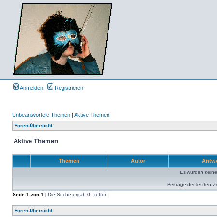
Anmelden
Registrieren
Unbeantwortete Themen
|
Aktive Themen
Foren-Übersicht
Aktive Themen
Themen
Autor
Antw
Es wurden kein
Beiträge der letzten Z
Seite
1
von
1
[ Die Suche ergab 0 Treffer ]
Foren-Übersicht