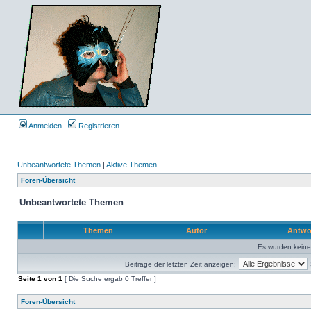
Anmelden
Registrieren
Unbeantwortete Themen
|
Aktive Themen
Foren-Übersicht
Unbeantwortete Themen
Themen
Autor
Antwo
Es wurden kein
Beiträge der letzten Zeit anzeigen:
Seite
1
von
1
[ Die Suche ergab 0 Treffer ]
Foren-Übersicht