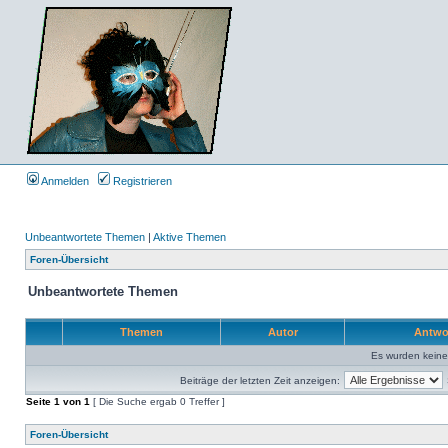
Anmelden
Registrieren
Unbeantwortete Themen
|
Aktive Themen
Foren-Übersicht
Unbeantwortete Themen
Themen
Autor
Antwo
Es wurden kein
Beiträge der letzten Zeit anzeigen:
Seite
1
von
1
[ Die Suche ergab 0 Treffer ]
Foren-Übersicht