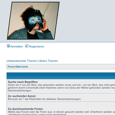
Anmelden
Registrieren
Unbeantwortete Themen
|
Aktive Themen
Foren-Übersicht
Suche nach Begriffen:
Setze ein
+
vor ein Wort, das gefunden werden muss und ein
-
vor ein Wort, das nicht g
getrennt durch
|
innerhalb einer Klammer, wenn nur eines der Wörter gefunden werden muss.
Übereinstimmungen.
Zu suchender Autor:
Benutze ein * als Platzhalter für teilweise Übereinstimmungen.
Zu durchsuchende Foren:
Wähle das Forum oder die Foren aus, in denen gesucht werden soll. Unterforen werden au
„Unterforen durchsuchen“ unten nicht deaktivierst.