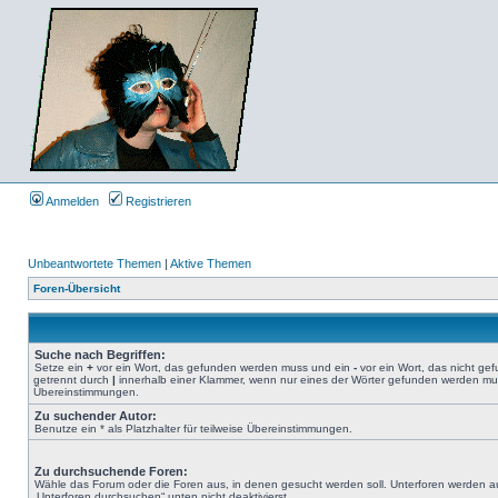
Anmelden
Registrieren
Unbeantwortete Themen
|
Aktive Themen
Foren-Übersicht
Suche nach Begriffen:
Setze ein
+
vor ein Wort, das gefunden werden muss und ein
-
vor ein Wort, das nicht g
getrennt durch
|
innerhalb einer Klammer, wenn nur eines der Wörter gefunden werden muss.
Übereinstimmungen.
Zu suchender Autor:
Benutze ein * als Platzhalter für teilweise Übereinstimmungen.
Zu durchsuchende Foren:
Wähle das Forum oder die Foren aus, in denen gesucht werden soll. Unterforen werden au
„Unterforen durchsuchen“ unten nicht deaktivierst.