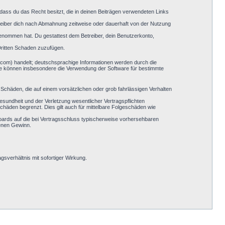
, dass du das Recht besitzt, die in deinen Beiträgen verwendeten Links
reiber dich nach Abmahnung zeitweise oder dauerhaft von der Nutzung
s genommen hat. Du gestattest dem Betreiber, dein Benutzerkonto,
Dritten Schaden zuzufügen.
.com) handelt; deutschsprachige Informationen werden durch die
Sie können insbesondere die Verwendung der Software für bestimmte
 Schäden, die auf einem vorsätzlichen oder grob fahrlässigen Verhalten
sundheit und der Verletzung wesentlicher Vertragspflichten
chäden begrenzt. Dies gilt auch für mittelbare Folgeschäden wie
oards auf die bei Vertragsschluss typischerweise vorhersehbaren
genen Gewinn.
sverhältnis mit sofortiger Wirkung.