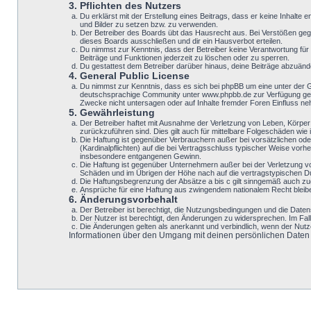
3. Pflichten des Nutzers
Du erklärst mit der Erstellung eines Beitrags, dass er keine Inhalte
und Bilder zu setzen bzw. zu verwenden.
Der Betreiber des Boards übt das Hausrecht aus. Bei Verstößen geg
dieses Boards ausschließen und dir ein Hausverbot erteilen.
Du nimmst zur Kenntnis, dass der Betreiber keine Verantwortung für d
Beiträge und Funktionen jederzeit zu löschen oder zu sperren.
Du gestattest dem Betreiber darüber hinaus, deine Beiträge abzuänd
4. General Public License
Du nimmst zur Kenntnis, dass es sich bei phpBB um eine unter der 
deutschsprachige Community unter www.phpbb.de zur Verfügung geste
Zwecke nicht untersagen oder auf Inhalte fremder Foren Einfluss n
5. Gewährleistung
Der Betreiber haftet mit Ausnahme der Verletzung von Leben, Körper 
zurückzuführen sind. Dies gilt auch für mittelbare Folgeschäden w
Die Haftung ist gegenüber Verbrauchern außer bei vorsätzlichen ode
(Kardinalpflichten) auf die bei Vertragsschluss typischer Weise vo
insbesondere entgangenen Gewinn.
Die Haftung ist gegenüber Unternehmern außer bei der Verletzung v
Schäden und im Übrigen der Höhe nach auf die vertragstypischen Du
Die Haftungsbegrenzung der Absätze a bis c gilt sinngemäß auch zugu
Ansprüche für eine Haftung aus zwingendem nationalem Recht bleib
6. Änderungsvorbehalt
Der Betreiber ist berechtigt, die Nutzungsbedingungen und die Datens
Der Nutzer ist berechtigt, den Änderungen zu widersprechen. Im Fal
Die Änderungen gelten als anerkannt und verbindlich, wenn der Nut
Informationen über den Umgang mit deinen persönlichen Daten si