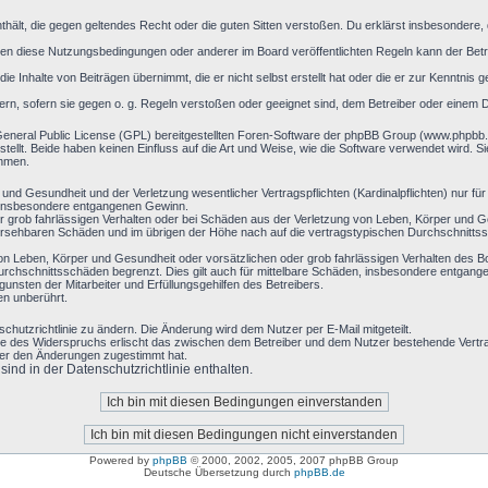
 enthält, die gegen geltendes Recht oder die guten Sitten verstoßen. Du erklärst insbesondere
en diese Nutzungsbedingungen oder anderer im Board veröffentlichten Regeln kann der Bet
ie Inhalte von Beiträgen übernimmt, die er nicht selbst erstellt hat oder die er zur Kenntni
ern, sofern sie gegen o. g. Regeln verstoßen oder geeignet sind, dem Betreiber oder einem 
General Public License (GPL) bereitgestellten Foren-Software der phpBB Group (www.phpbb
llt. Beide haben keinen Einfluss auf die Art und Weise, wie die Software verwendet wird. 
ehmen.
und Gesundheit und der Verletzung wesentlicher Vertragspflichten (Kardinalpflichten) nur für
ie insbesondere entgangenen Gewinn.
r grob fahrlässigen Verhalten oder bei Schäden aus der Verletzung von Leben, Körper und Ge
rhersehbaren Schäden und im übrigen der Höhe nach auf die vertragstypischen Durchschnittss
on Leben, Körper und Gesundheit oder vorsätzlichen oder grob fahrlässigen Verhalten des B
rchschnittsschäden begrenzt. Dies gilt auch für mittelbare Schäden, insbesondere entgan
nsten der Mitarbeiter und Erfüllungsgehilfen des Betreibers.
en unberührt.
chutzrichtlinie zu ändern. Die Änderung wird dem Nutzer per E-Mail mitgeteilt.
le des Widerspruchs erlischt das zwischen dem Betreiber und dem Nutzer bestehende Vertrag
zer den Änderungen zugestimmt hat.
nd in der Datenschutzrichtlinie enthalten.
Powered by
phpBB
© 2000, 2002, 2005, 2007 phpBB Group
Deutsche Übersetzung durch
phpBB.de