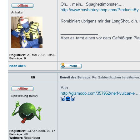
Oh.... mein... Spaghettimonster.....
http://www.hasbrotoyshop.com/ProductsBy
Anhalter
Kombiniert übrigens mir der LongShot, d.h.
_________________
Aber es tarnt einen vor dem Gefräßigen Pla
Registriert:
21 Mai 2008, 19:33
Beiträge:
9
Nach oben
Uli
Betreff des Beitrags:
Re: Sabberlätzchen bereithalten:
Pah.
http://gizmodo.com/357952/nerf-vulcan-e ...
Spielleitung (aktiv)
Registriert:
13 Apr 2008, 03:17
Beiträge:
48
Wohnort:
Rottenburg