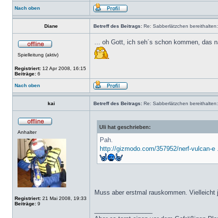
Nach oben
Diane
Betreff des Beitrags:
Re: Sabberlätzchen bereithalten:
... oh Gott, ich seh´s schon kommen, das n
Spielleitung (aktiv)
Registriert:
12 Apr 2008, 16:15
Beiträge:
6
Nach oben
kai
Betreff des Beitrags:
Re: Sabberlätzchen bereithalten:
Uli hat geschrieben:
Anhalter
Pah.
http://gizmodo.com/357952/nerf-vulcan-e .
Muss aber erstmal rauskommen. Vielleicht
Registriert:
21 Mai 2008, 19:33
Beiträge:
9
_________________