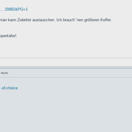
 ... 20982&PG=1
 man kann Zubehör austauschen. Ich brauch' 'nen größeren Koffer.
pperkäfer!
 Nerfs
 -of-choice