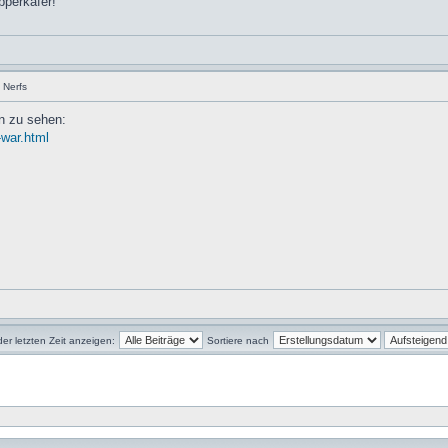
pperkäfer!
 Nerfs
on zu sehen:
-war.html
der letzten Zeit anzeigen:
Sortiere nach