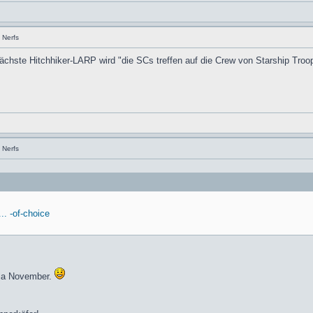
 Nerfs
ächste Hitchhiker-LARP wird "die SCs treffen auf die Crew von Starship Tro
 Nerfs
.. -of-choice
 ja November.