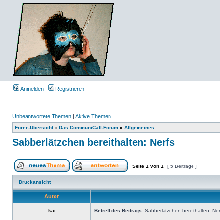
Anmelden
Registrieren
Unbeantwortete Themen
|
Aktive Themen
Foren-Übersicht
»
Das CommuniCall-Forum
»
Allgemeines
Sabberlätzchen bereithalten: Nerfs
Seite
1
von
1
[ 5 Beiträge ]
Druckansicht
Autor
kai
Betreff des Beitrags:
Sabberlätzchen bereithalten: Ner