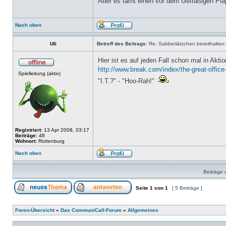
Aber es tarnt einen vor dem Gefräßigen Pla
Nach oben
Uli
Betreff des Beitrags:
Re: Sabberlätzchen bereithalten:
Hier ist es auf jeden Fall schon mal in Akti
http://www.break.com/index/the-great-office
Spielleitung (aktiv)
"I.T.?" - "Hoo-Rah!"
Registriert:
13 Apr 2008, 03:17
Beiträge:
48
Wohnort:
Rottenburg
Nach oben
Beiträge 
Seite
1
von
1
[ 5 Beiträge ]
Foren-Übersicht
»
Das CommuniCall-Forum
»
Allgemeines