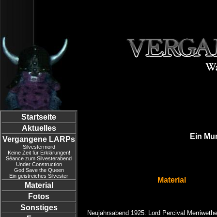
Startseite
Aktuelles
Ein Mur
Vergangene LARPs
Silvestermord
Keine Zeit für Erklärungen!
Séance zum Silvesterabend
Under Construction
God Save the Queen
Ein geistreiches Silvester
Material
Material
Fotos
Sonstiges
Neujahrsabend 1925: Lord Percival Merriwet