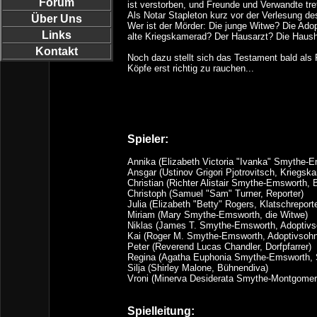
Forum
ist verstorben, und Freunde und Verwandte tr
Als Notar Stapleton kurz vor der Verlesung d
Über Uns
Wer ist der Mörder: Die junge Witwe? Die Adopt
Links
alte Kriegskamerad? Der Hausarzt? Die Haushä
Kontakt
Noch dazu stellt sich das Testament bald als 
Köpfe erst richtig zu rauchen...
Spieler:
Annika (Elizabeth Victoria "Ivanka" Smythe-
Ansgar (Ustinov Grigori Pjotrovitsch, Kriegs
Christian (Richter Alistair Smythe-Emsworth,
Christoph (Samuel "Sam" Turner, Reporter)
Julia (Elizabeth "Betty" Rogers, Klatschreporte
Miriam (Mary Smythe-Emsworth, die Witwe)
Niklas (James T. Smythe-Emsworth, Adoptivs
Kai (Roger M. Smythe-Emsworth, Adoptivsohn
Peter (Reverend Lucas Chandler, Dorfpfarrer)
Regina (Agatha Euphonia Smythe-Emsworth, 
Silja (Shirley Malone, Bühnendiva)
Vroni (Minerva Desiderata Smythe-Montgomery
Spielleitung: